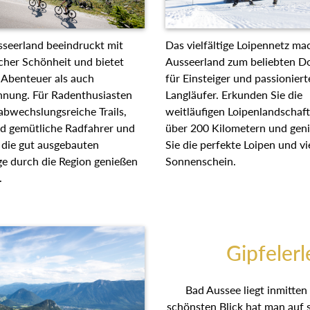
Das vielfältige Loipennetz m
seerland beeindruckt mit
Ausseerland zum beliebten D
cher Schönheit und bietet
für Einsteiger und passionier
 Abenteuer als auch
Langläufer. Erkunden Sie die
nnung. Für Radenthusiasten
weitläufigen Loipenlandschaf
 abwechslungsreiche Trails,
über 200 Kilometern und gen
d gemütliche Radfahrer und
Sie die perfekte Loipen und v
 die gut ausgebauten
Sonnenschein.
e durch die Region
en können.
Gipfelerl
Bad Aussee liegt inmitte