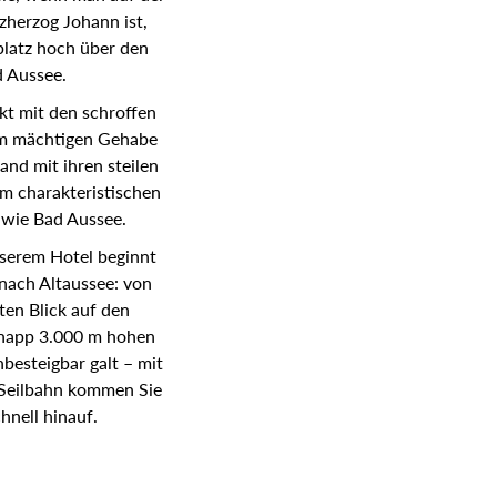
sie, wenn man auf der
zherzog Johann ist,
platz hoch über den
 Aussee.
kt mit den schroffen
nem mächtigen Gehabe
and mit ihren steilen
m charakteristischen
 wie Bad Aussee.
serem Hotel beginnt
nach Altaussee: von
ten Blick auf den
knapp 3.000 m hohen
nbesteigbar galt – mit
-Seilbahn kommen Sie
hnell hinauf.