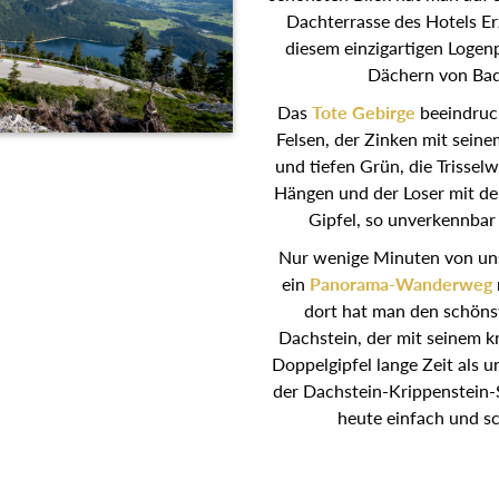
schönsten Blick hat man auf 
Dachterrasse des Hotels Er
diesem einzigartigen Logen
Dächern von Bad
Das
Tote Gebirge
beeindruc
Felsen, der Zinken mit sei
und tiefen Grün, die Trisselw
Hängen und der Loser mit de
Gipfel, so unverkennbar
Nur wenige Minuten von un
ein
Panorama-Wanderweg
dort hat man den schöns
Dachstein, der mit seinem 
Doppelgipfel lange Zeit als u
der Dachstein-Krippenstein
heute einfach und sc