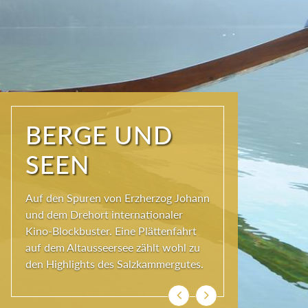
NATUR PUR
Seit jeher schöpfen Menschen im
Ausseerland neue Kraft und viel
Inspiration. Das Wirkungsvermögen
kommt aus der Natur und ihren
ewigen Gestalten – den Bergen und
Seen.
Zurück
Weiter