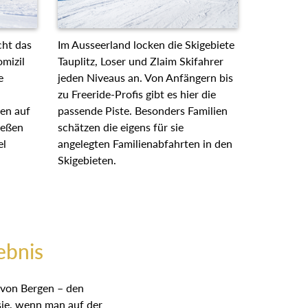
acht das
Im Ausseerland locken die
omizil
Skigebiete Tauplitz, Loser und Zlaim
te
Skifahrer jeden Niveaus an. Von
Anfängern bis zu Freeride-Profis gibt
ten auf
es hier die passende Piste.
ießen
Besonders Familien schätzen die
iel
eigens für sie angelegten
Familienabfahrten in den
Skigebieten.
ebnis
n von Bergen – den