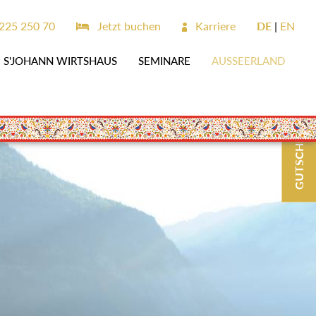
25 250 70
Jetzt buchen
Karriere
DE
EN
S'JOHANN WIRTSHAUS
SEMINARE
AUSSEERLAND
GUTSCHEINE