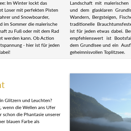
Landschaft mit malerischen 
ee: Im Winter lockt das
und dem glasklaren Grundl
et Loser mit perfekten Pisten
Wandern, Bergsteigen, Fisch
fahrer und Snowboarder,
traditionelle Brauchtumsfest
d im Sommer die malerische
ist für jeden etwas dabei. B
haft zu Fuß oder mit dem Rad
empfehlenswert ist Bootsfa
et werden kann. Ob Action
dem Grundlsee und ein Ausf
tspannung - hier ist für jeden
geheimnisvollen Toplitzsee.
abei!
ht
ein Glitzern und Leuchten?
ng, wenn die Wellen ans Ufer
er schon die Phantasie
 wegen seiner blauen Farbe