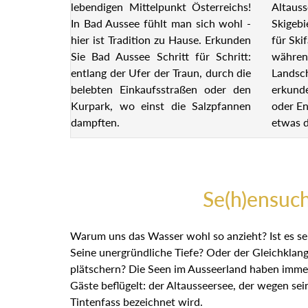
lebendigen Mittelpunkt Österreichs!
Altauss
In Bad Aussee fühlt man sich wohl -
Skigebi
hier ist Tradition zu Hause. Erkunden
für Ski
Sie Bad Aussee Schritt für Schritt:
währen
entlang der Ufer der Traun, durch die
Landsc
belebten Einkaufsstraßen oder den
erkund
Kurpark, wo einst die Salzpfannen
oder En
dampften.
etwas d
Se(h)ensuc
Warum uns das Wasser wohl so anzieht? Ist es s
Seine unergründliche Tiefe? Oder der Gleichkla
plätschern? Die Seen im Ausseerland haben imm
unserer Gäste beflügelt: der Altausseersee, der