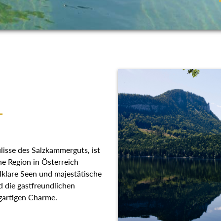
T
 Kulisse des Salzkammerguts,
llische Region in Österreich
llklare Seen und majestätische
d die gastfreundlichen
zigartigen Charme.