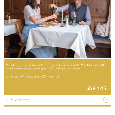
Price highlight: Sunday & Monday Short Stay – treat yourself
with short break and get 15% off on wellness…
1 Nächte / HP / verschiedene Zimmer / p.P.
ab € 145,-
Zum Angebot