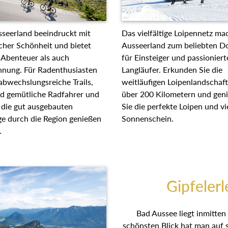
Das vielfältige Loipennetz ma
seerland beeindruckt mit
Ausseerland zum beliebten Do
cher Schönheit und bietet
für Einsteiger und passioniert
Abenteuer als auch
Langläufer. Erkunden Sie die
nung. Für Radenthusiasten
weitläufigen Loipenlandschaf
 abwechslungsreiche Trails,
über 200 Kilometern und gen
d gemütliche Radfahrer und
Sie die perfekte Loipen und vi
 die gut ausgebauten
Sonnenschein.
 durch die Region genießen
.
Gipfelerl
Bad Aussee liegt inmitten
schönsten Blick hat man auf 