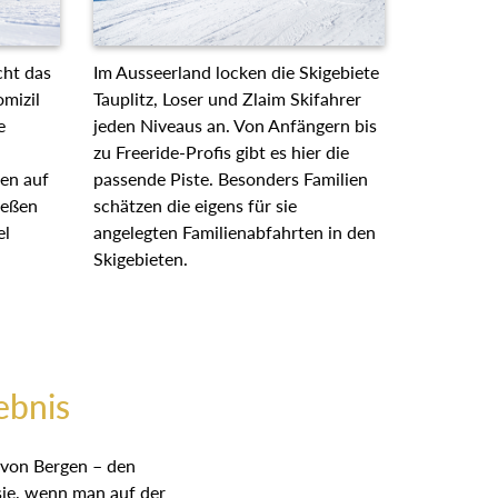
cht das
Im Ausseerland locken die Skigebiete
mizil
Tauplitz, Loser und Zlaim Skifahrer
e
jeden Niveaus an. Von Anfängern bis
zu Freeride-Profis gibt es hier die
ten auf
passende Piste. Besonders Familien
ießen
schätzen die eigens für sie
el
angelegten Familienabfahrten in den
Skigebieten.
ebnis
 von Bergen – den
sie, wenn man auf der