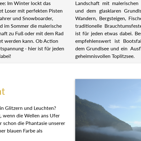
Landschaft mit malerischen 
ee: Im Winter lockt das
und dem glasklaren Grundl
et Loser mit perfekten Pisten
Wandern, Bergsteigen, Fisch
fahrer und Snowboarder,
traditionelle Brauchtumsfest
d im Sommer die malerische
ist für jeden etwas dabei. B
aft zu Fuß oder mit dem Rad
empfehlenswert ist Bootsfa
et werden kann. Ob Action
dem Grundlsee und ein Ausf
tspannung - hier ist für jeden
geheimnisvollen Toplitzsee.
abei!
ht
in Glitzern und Leuchten?
g, wenn die Wellen ans Ufer
r schon die Phantasie unserer
ner blauen Farbe als