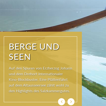
NATUR PUR
Seit jeher schöpfen Menschen im
Ausseerland neue Kraft und viel
Inspiration. Das Wirkungsvermögen
kommt aus der Natur und ihren
ewigen Gestalten – den Bergen und
Seen.
Zurück
Weiter