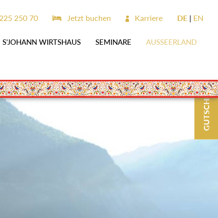
225 250 70
Jetzt buchen
Karriere
DE
EN
S'JOHANN WIRTSHAUS
SEMINARE
AUSSEERLAND
GUTSCHEINE