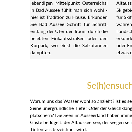
lebendigen Mittelpunkt Österreichs!
Altauss
In Bad Aussee fühlt man sich wohl -
Skigebi
hier ist Tradition zu Hause. Erkunden
für Ski
Sie Bad Aussee Schritt für Schritt:
währen
entlang der Ufer der Traun, durch die
Landsch
belebten Einkaufsstraßen oder den
erkund
Kurpark, wo einst die Salzpfannen
oder En
dampften.
etwas d
Se(h)ensuc
Warum uns das Wasser wohl so anzieht? Ist es se
Seine unergründliche Tiefe? Oder der Gleichklan
plätschern? Die Seen im Ausseerland haben imme
Gäste beflügelt: der Altausseersee, der wegen sei
Tintenfass bezeichnet wird.