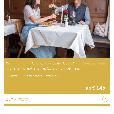
Price highlight: Sunday & Monday Short Stay – treat yourself
with short break and get 15% off on wellness…
1 Nächte / HP / verschiedene Zimmer / p.P.
ab € 145,-
Zum Angebot