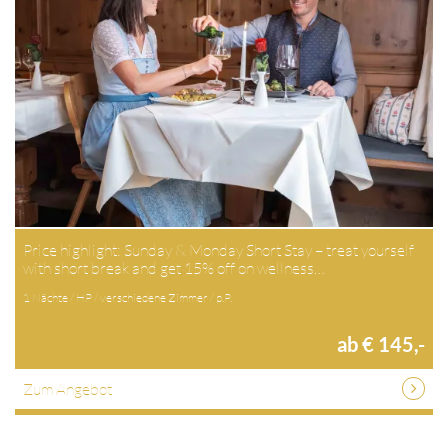
Price highlight: Sunday & Monday Short Stay – treat yourself
with short break and get 15% off on wellness…
1 Nächte / HP / verschiedene Zimmer / p.P.
ab € 145,-
Zum Angebot