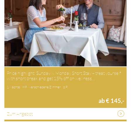
Price highlight: Sunday & Monday Short Stay – treat yourself
with short break and get 15% off on wellness…
1 Nächte / HP / verschiedene Zimmer / p.P.
ab € 145,-
Zum Angebot