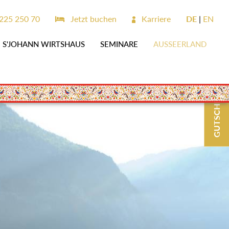
225 250 70
Jetzt buchen
Karriere
DE
EN
S'JOHANN WIRTSHAUS
SEMINARE
AUSSEERLAND
GUTSCHEINE