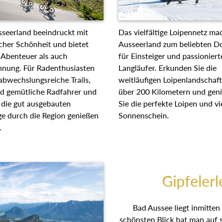
Das vielfältige Loipennetz ma
seerland beeindruckt mit
Ausseerland zum beliebten Do
cher Schönheit und bietet
für Einsteiger und passioniert
Abenteuer als auch
Langläufer. Erkunden Sie die
nung. Für Radenthusiasten
weitläufigen Loipenlandschaf
 abwechslungsreiche Trails,
über 200 Kilometern und gen
d gemütliche Radfahrer und
Sie die perfekte Loipen und vi
 die gut ausgebauten
Sonnenschein.
 durch die Region genießen
.
Gipfelerl
Bad Aussee liegt inmitten
schönsten Blick hat man auf 