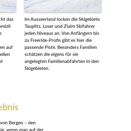
cht das
Im Ausseerland locken die Skigebiete
mizil
Tauplitz, Loser und Zlaim Skifahrer
e
jeden Niveaus an. Von Anfängern bis
zu Freeride-Profis gibt es hier die
ten auf
passende Piste. Besonders Familien
ießen
schätzen die eigens für sie
el
angelegten Familienabfahrten in den
Skigebieten.
ebnis
 von Bergen – den
sie, wenn man auf der