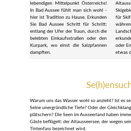
lebendigen Mittelpunkt Österreichs!
Altauss
In Bad Aussee fühlt man sich wohl -
Skigebi
hier ist Tradition zu Hause. Erkunden
für Ski
Sie Bad Aussee Schritt für Schritt:
währen
entlang der Ufer der Traun, durch die
Landsch
belebten Einkaufsstraßen oder den
erkund
Kurpark, wo einst die Salzpfannen
oder En
dampften.
etwas d
Se(h)ensuc
Warum uns das Wasser wohl so anzieht? Ist es se
Seine unergründliche Tiefe? Oder der Gleichklan
plätschern? Die Seen im Ausseerland haben imme
Gäste beflügelt: der Altausseersee, der wegen sei
Tintenfass bezeichnet wird.