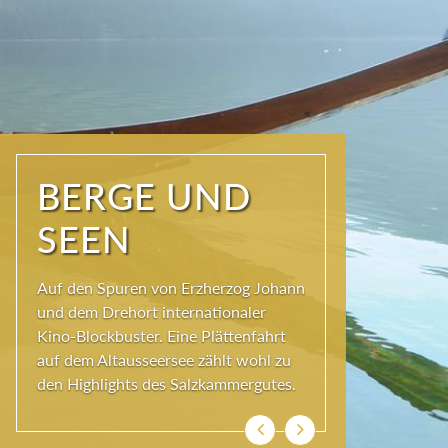
NATUR PUR
Seit jeher schöpfen Menschen im
Ausseerland neue Kraft und viel
Inspiration. Das Wirkungsvermögen
kommt aus der Natur und ihren
ewigen Gestalten – den Bergen und
Seen.
Zurück
Weiter