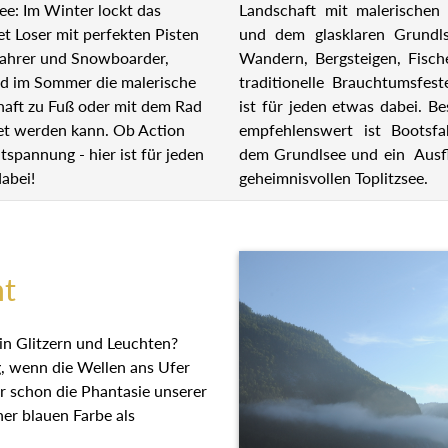
Landschaft mit malerischen 
ee: Im Winter lockt das
und dem glasklaren Grundl
et Loser mit perfekten Pisten
Wandern, Bergsteigen, Fisch
fahrer und Snowboarder,
traditionelle Brauchtumsfest
d im Sommer die malerische
ist für jeden etwas dabei. B
aft zu Fuß oder mit dem Rad
empfehlenswert ist Bootsfa
et werden kann. Ob Action
dem Grundlsee und ein Ausf
tspannung - hier ist für jeden
geheimnisvollen Toplitzsee.
abei!
ht
in Glitzern und Leuchten?
g, wenn die Wellen ans Ufer
r schon die Phantasie unserer
ner blauen Farbe als