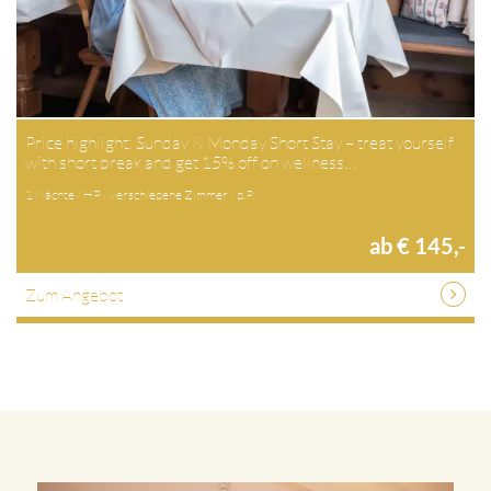
Price highlight: Sunday & Monday Short Stay – treat yourself
with short break and get 15% off on wellness…
1 Nächte / HP / verschiedene Zimmer / p.P.
ab € 145,-
Zum Angebot