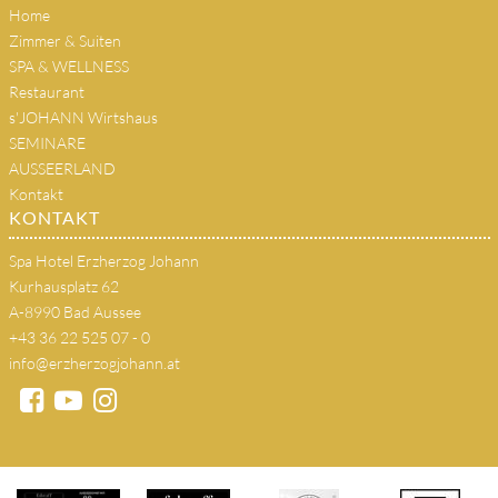
Home
Zimmer & Suiten
SPA & WELLNESS
Restaurant
s'JOHANN Wirtshaus
SEMINARE
AUSSEERLAND
Kontakt
KONTAKT
Spa Hotel Erzherzog Johann
Kurhausplatz 62
A-8990 Bad Aussee
+43 36 22 525 07 - 0
info@erzherzogjohann.at