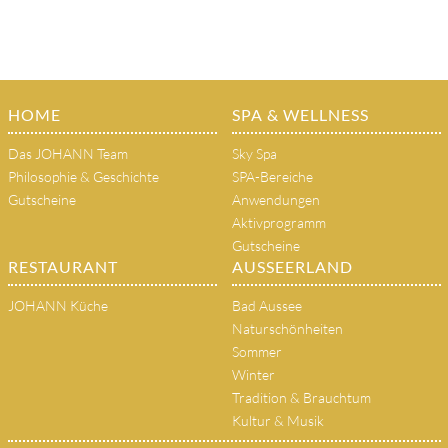
HOME
SPA & WELLNESS
Das JOHANN Team
Sky Spa
Philosophie & Geschichte
SPA-Bereiche
Gutscheine
Anwendungen
Aktivprogramm
Gutscheine
RESTAURANT
AUSSEERLAND
JOHANN Küche
Bad Aussee
Naturschönheiten
Sommer
Winter
Tradition & Brauchtum
Kultur & Musik