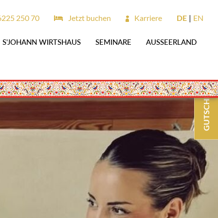
6225 250 70
Jetzt buchen
Karriere
DE
EN
S'JOHANN WIRTSHAUS
SEMINARE
AUSSEERLAND
GUTSCHEINE