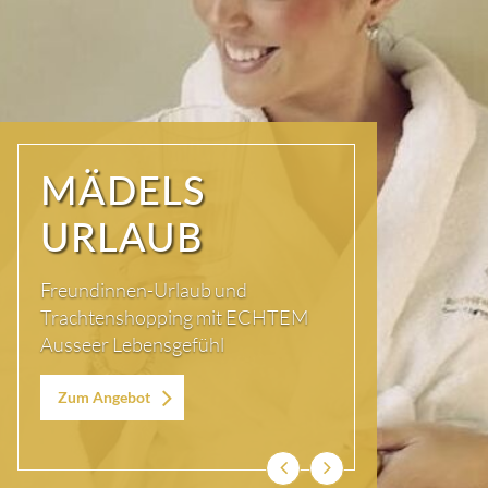
MÄDELS
URLAUB
Freundinnen-Urlaub und
Trachtenshopping mit ECHTEM
Ausseer Lebensgefühl
Zum Angebot
Zurück
Weiter