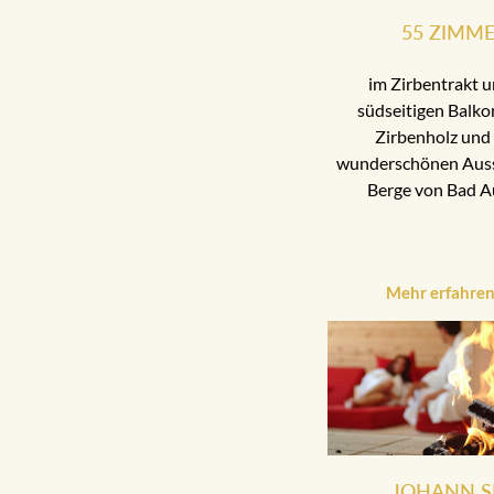
55 ZIMM
im Zirbentrakt u
südseitigen Balko
Zirbenholz und 
wunderschönen Aussi
Berge von Bad A
Mehr erfahre
JOHANN S