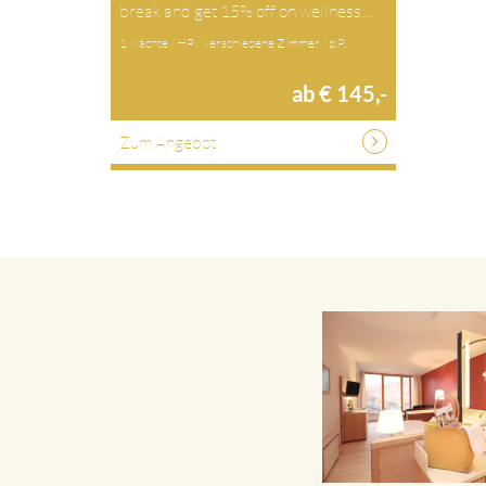
break and get 15% off on wellness…
1 Nächte / HP / verschiedene Zimmer / p.P.
ab € 145,-
Zum Angebot