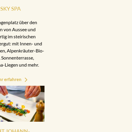
SKY SPA
ogenplatz über den
n von Aussee und
rtig im steirischen
rgut: mit Innen- und
n, Alpenkräuter-Bio-
 Sonnenterrasse,
a-Liegen und mehr.
r erfahren
HT JOHANN-