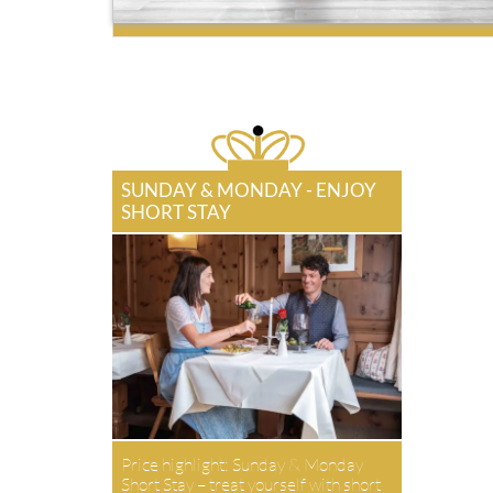
SUNDAY & MONDAY - ENJOY
SHORT STAY
Price highlight: Sunday & Monday
Short Stay – treat yourself with short