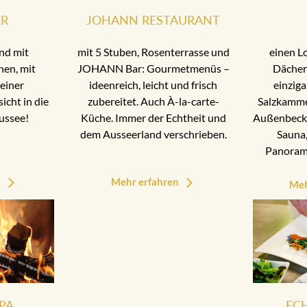
ER
JOHANN RESTAURANT
nd mit
mit 5 Stuben, Rosenterrasse und
einen L
nen, mit
JOHANN Bar: Gourmetmenüs –
Dächer
einer
ideenreich, leicht und frisch
einziga
cht in die
zubereitet. Auch À-la-carte-
Salzkamme
ussee!
Küche. Immer der Echtheit und
Außenbecke
dem Ausseerland verschrieben.
Sauna,
Panoram
n
Mehr erfahren
Meh
PA
EC