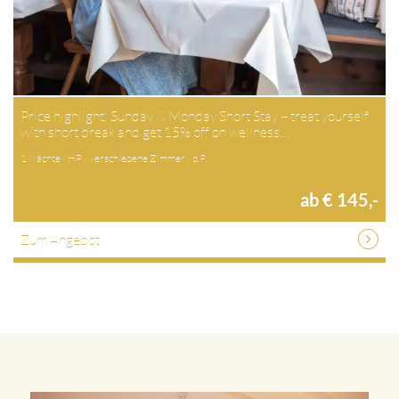
Price highlight: Sunday & Monday Short Stay – treat yourself
with short break and get 15% off on wellness…
1 Nächte / HP / verschiedene Zimmer / p.P.
ab € 145,-
Zum Angebot