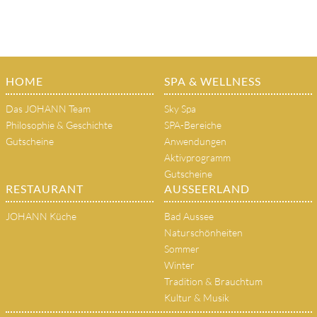
HOME
SPA & WELLNESS
Das JOHANN Team
Sky Spa
Philosophie & Geschichte
SPA-Bereiche
Gutscheine
Anwendungen
Aktivprogramm
Gutscheine
RESTAURANT
AUSSEERLAND
JOHANN Küche
Bad Aussee
Naturschönheiten
Sommer
Winter
Tradition & Brauchtum
Kultur & Musik