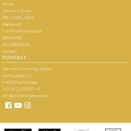
Home
Zimmer & Suiten
SPA & WELLNESS
Restaurant
s'JOHANN Wirtshaus
SEMINARE
AUSSEERLAND
Kontakt
KONTAKT
Spa Hotel Erzherzog Johann
Kurhausplatz 62
A-8990 Bad Aussee
+43 36 22 525 07 - 0
info@erzherzogjohann.at