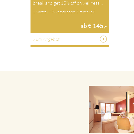
break and get 15% off on wellness…
1 Nächte / HP / verschiedene Zimmer / p.P.
ab € 145,-
Zum Angebot