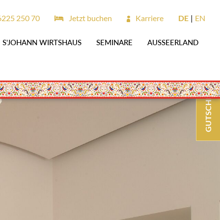
6225 250 70
Jetzt buchen
Karriere
DE
EN
S'JOHANN WIRTSHAUS
SEMINARE
AUSSEERLAND
GUTSCHEINE