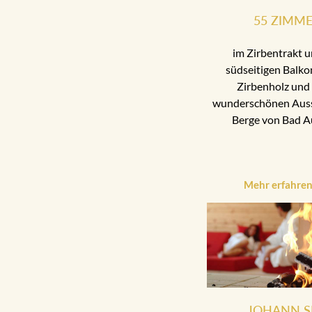
55 ZIMM
im Zirbentrakt u
südseitigen Balko
Zirbenholz und 
wunderschönen Aussi
Berge von Bad A
Mehr erfahre
JOHANN S