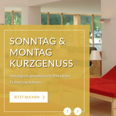
MÄDELS
URLAUB
Freundinnen-Urlaub und
Trachtenshopping mit ECHTEM
Ausseer Lebensgefühl
Zum Angebot
Zurück
Weiter