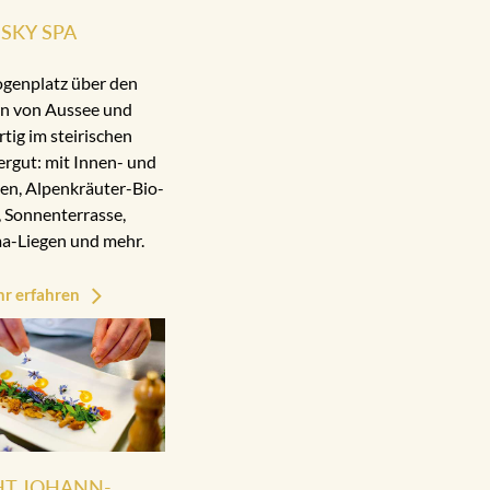
SKY SPA
ogenplatz über den
n von Aussee und
rtig im steirischen
rgut: mit Innen- und
n, Alpenkräuter-Bio-
 Sonnenterrasse,
a-Liegen und mehr.
r erfahren
HT JOHANN-