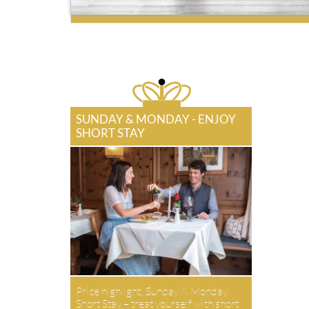
SUNDAY & MONDAY - ENJOY
SHORT STAY
Price highlight: Sunday & Monday
Short Stay – treat yourself with short