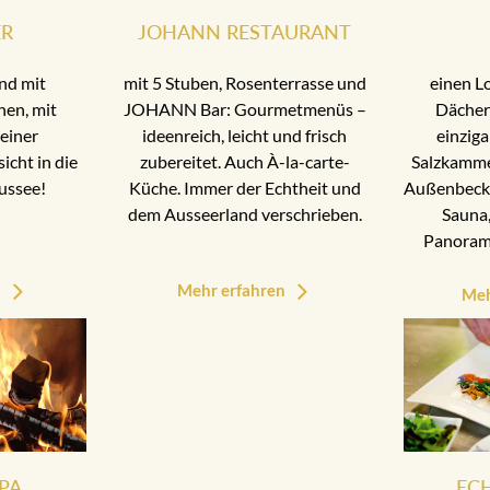
ER
JOHANN RESTAURANT
nd mit
mit 5 Stuben, Rosenterrasse und
einen L
nen, mit
JOHANN Bar: Gourmetmenüs –
Dächer
einer
ideenreich, leicht und frisch
einziga
cht in die
zubereitet. Auch À-la-carte-
Salzkamme
ussee!
Küche. Immer der Echtheit und
Außenbecke
dem Ausseerland verschrieben.
Sauna,
Panoram
n
Mehr erfahren
Meh
PA
EC