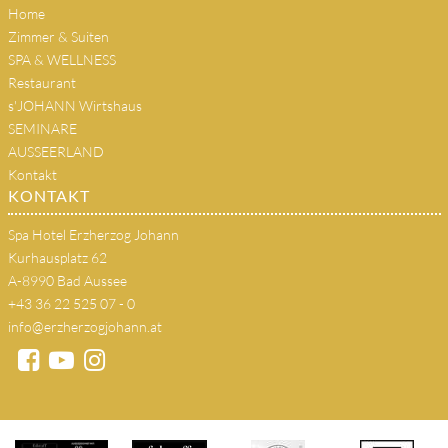
Home
Zimmer & Suiten
SPA & WELLNESS
Restaurant
s'JOHANN Wirtshaus
SEMINARE
AUSSEERLAND
Kontakt
KONTAKT
Spa Hotel Erzherzog Johann
Kurhausplatz 62
A-8990 Bad Aussee
+43 36 22 525 07 - 0
info@erzherzogjohann.at