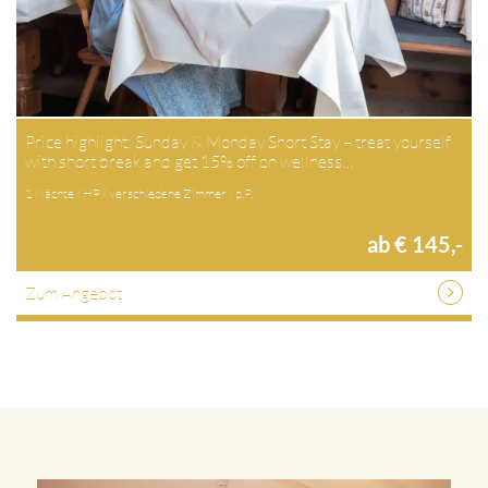
Price highlight: Sunday & Monday Short Stay – treat yourself
with short break and get 15% off on wellness…
1 Nächte / HP / verschiedene Zimmer / p.P.
ab € 145,-
Zum Angebot