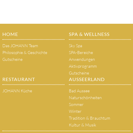
HOME
SPA & WELLNESS
Das JOHANN Team
Sky Spa
Philosophie & Geschichte
SPA-Bereiche
Gutscheine
Anwendungen
Aktivprogramm
Gutscheine
RESTAURANT
AUSSEERLAND
JOHANN Küche
Bad Aussee
Naturschönheiten
Sommer
Winter
Tradition & Brauchtum
Kultur & Musik