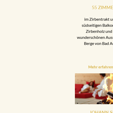
55 ZIMM
im Zirbentrakt u
südseitigen Balko
Zirbenholz und 
wunderschönen Aussi
Berge von Bad A
Mehr erfahre
JOHANN S