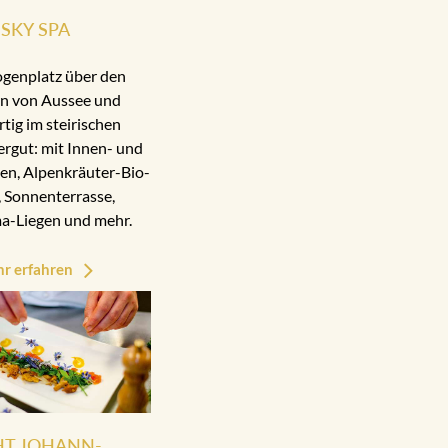
SKY SPA
ogenplatz über den
n von Aussee und
rtig im steirischen
rgut: mit Innen- und
n, Alpenkräuter-Bio-
 Sonnenterrasse,
a-Liegen und mehr.
r erfahren
HT JOHANN-