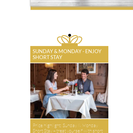
SUNDAY & MONDAY - ENJOY
SHORT STAY
Price highlight: Sunday & Monday
Short Stay – treat yourself with short