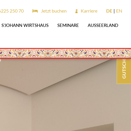
6225 250 70
Jetzt buchen
Karriere
DE
EN
S'JOHANN WIRTSHAUS
SEMINARE
AUSSEERLAND
GUTSCHEINE