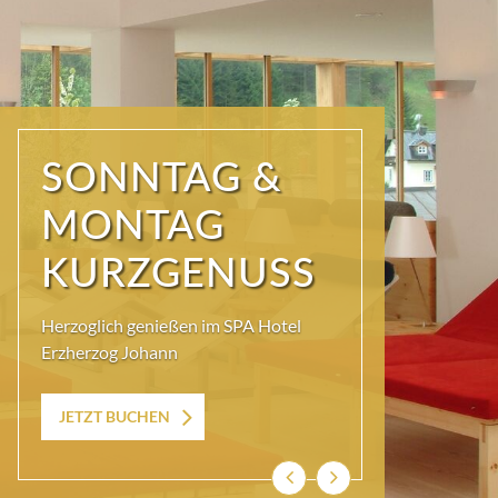
MÄDELS
URLAUB
Freundinnen-Urlaub und
Trachtenshopping mit ECHTEM
Ausseer Lebensgefühl
Zum Angebot
Zurück
Weiter