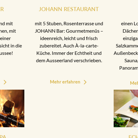
ER
JOHANN RESTAURANT
nd mit
mit 5 Stuben, Rosenterrasse und
einen L
nen, mit
JOHANN Bar: Gourmetmenüs –
Dächer
einer
ideenreich, leicht und frisch
einziga
cht in die
zubereitet. Auch À-la-carte-
Salzkamme
ussee!
Küche. Immer der Echtheit und
Außenbecke
dem Ausseerland verschrieben.
Sauna,
Panoram
n
Mehr erfahren
Meh
PA
EC