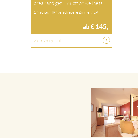
break and get 15% off on wellness…
1 Nächte / HP / verschiedene Zimmer / p.P.
ab € 145,-
Zum Angebot