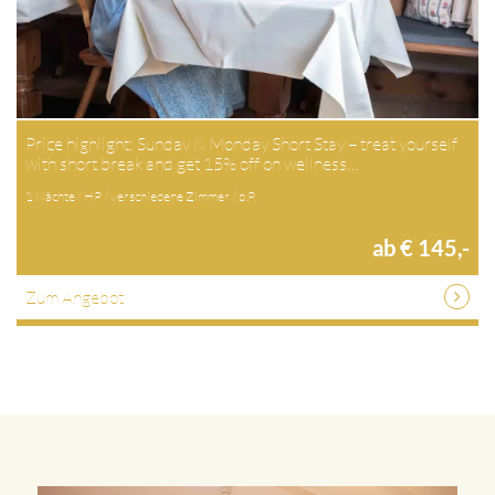
Price highlight: Sunday & Monday Short Stay – treat yourself
with short break and get 15% off on wellness…
1 Nächte / HP / verschiedene Zimmer / p.P.
ab € 145,-
Zum Angebot