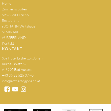
Home
Zimmer & Suiten
SPA & WELLNESS
Restaurant
s'JOHANN Wirtshaus
SEMINARE
AUSSEERLAND
Kontakt
KONTAKT
Spa Hotel Erzherzog Johann
Kurhausplatz 62
A-8990 Bad Aussee
+43 36 22 525 07 - 0
info@erzherzogjohann.at