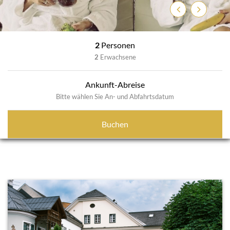
Zurück
Weiter
2
Personen
2
Erwachsene
Ankunft-Abreise
Bitte wählen Sie An- und Abfahrtsdatum
Buchen