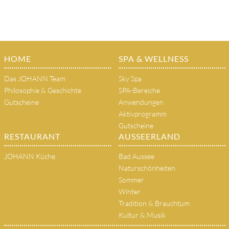
HOME
SPA & WELLNESS
Das JOHANN Team
Sky Spa
Philosophie & Geschichte
SPA-Bereiche
Gutscheine
Anwendungen
Aktivprogramm
Gutscheine
RESTAURANT
AUSSEERLAND
JOHANN Küche
Bad Aussee
Naturschönheiten
Sommer
Winter
Tradition & Brauchtum
Kultur & Musik